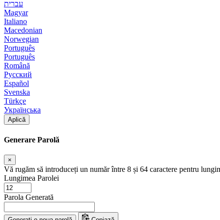
עברית
Magyar
Italiano
Macedonian
Norwegian
Português
Português
Română
Русский
Español
Svenska
Türkçe
Українська
Aplică
Generare Parolă
×
Vă rugăm să introduceți un număr între 8 și 64 caractere pentru lungi
Lungimea Parolei
Parola Generată
Generați o noua parolă
Copiază