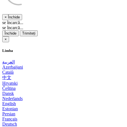
×
Închide
se încarcă...
se încarcă...
Închide
Trimiteți
×
Limba
العربية
Azerbaijani
Català
中文
Hrvatski
Čeština
Dansk
Nederlands
English
Estonian
Persian
Français
Deutsch