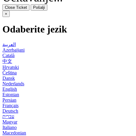
Close Ticket
Pošalji
×
Odaberite jezik
العربية
Azerbaijani
Català
中文
Hrvatski
Čeština
Dansk
Nederlands
English
Estonian
Persian
Français
Deutsch
עברית
Magyar
Italiano
Macedonian