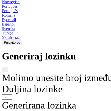
Norwegian
Português
Português
Română
Русский
Español
Svenska
Türkçe
Українська
Prijavite se
Generiraj lozinku
×
Molimo unesite broj između 
Duljina lozinke
Generirana lozinka