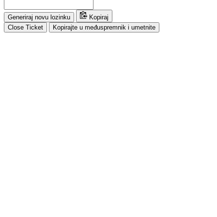
Generiraj novu lozinku
Kopiraj
Close Ticket
Kopirajte u međuspremnik i umetnite