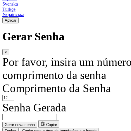
Svenska
Türkçe
Українська
Aplicar
Gerar Senha
×
Por favor, insira um número 
comprimento da senha
Comprimento da Senha
Senha Gerada
Gerar nova senha
Copiar
Fechar
Copiar para a área de transferência e Inserir