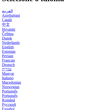
العربية
Azerbaijani
Català
中文
Hrvatski
Čeština
Dansk
Nederlands
English
Estonian
Persian
Français
Deutsch
עברית
Magyar
Italiano
Macedonian
Norwegian
Português
Português
Română
Русский
Español