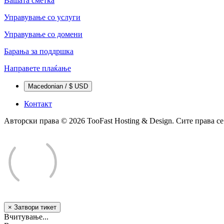
Вашата сметка
Управување со услуги
Управување со домени
Барања за поддршка
Направете плаќање
Macedonian / $ USD
Контакт
Авторски права © 2026 TooFast Hosting & Design. Сите права се
×
Затвори тикет
Вчитување...