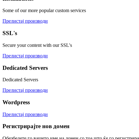
Some of our more popular custom services
Прелистај производи
SSL's
Secure your content with our SSL's
Прелистај производи
Dedicated Servers
Dedicated Servers
Прелистај производи
Wordpress
Прелистај производи
Регистрирајте нов домен
Обезбедете го вашето име на домен со тоа што ќе го регистрира