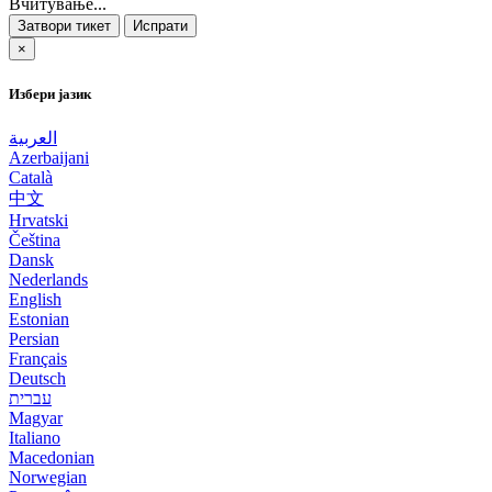
Вчитување...
Затвори тикет
Испрати
×
Избери јазик
العربية
Azerbaijani
Català
中文
Hrvatski
Čeština
Dansk
Nederlands
English
Estonian
Persian
Français
Deutsch
עברית
Magyar
Italiano
Macedonian
Norwegian