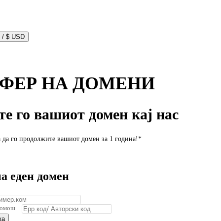
Macedonian / $ USD
ФЕР НА ДОМЕНИ
е го вашиот домен кај нас
а да го продолжите вашиот домен за 1 година!*
а еден домен
омош
ка