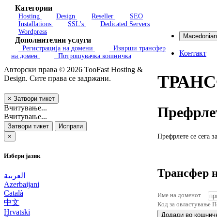
Категории
Hosting
Design
Reseller
SEO
Installations
SSL's
Dedicated Servers
Wordpress
Дополнителни услуги
Регистрација на домени
Изврши трансфер
Контакт
на домен
Потрошувачка кошничка
Авторски права © 2026 TooFast Hosting &
ТРАНС
Design. Сите права се задржани.
×
Затвори тикет
Вчитување...
Префрлет
Вчитување...
Затвори тикет
Испрати
Префрлете се сега з
×
Избери јазик
Трансфер н
العربية
Azerbaijani
Català
Име на доменот
中文
Код за овластување
П
Hrvatski
Додади во кошнич